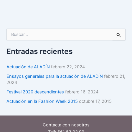
B
u
s
Entradas recientes
c
a
r
Actuación de ALADÍN
febrero 22, 2024
p
o
Ensayos generales para la actuación de ALADÍN
febrero 21,
r
2024
:
Festival 2020 descendientes
febrero 16, 2024
Actuación en la Fashion Week 2015
octubre 17, 2015
Contacta con nosotros
Telf:
661 52 03 99